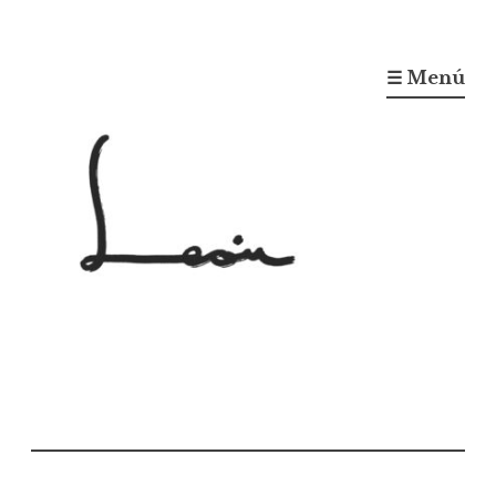
☰ Menú
Gonzalo León