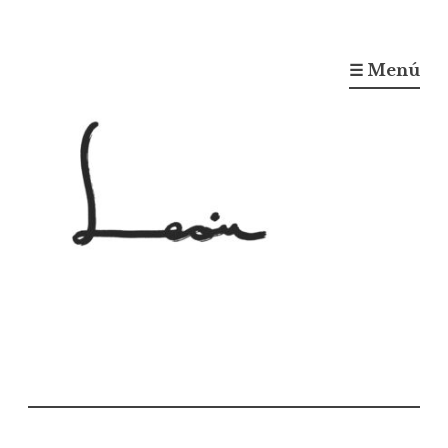
☰ Menú
Gonzalo León