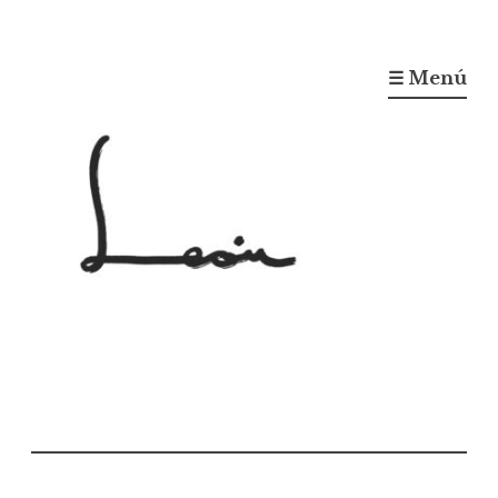
☰ Menú
Gonzalo León