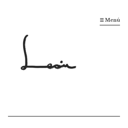
☰ Menú
Gonzalo León