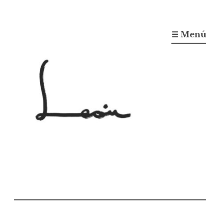
☰ Menú
Gonzalo León